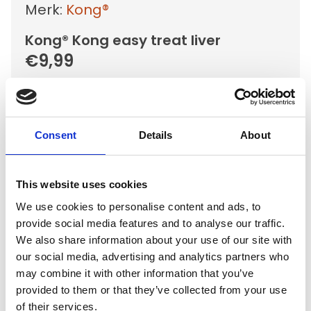
Merk:
Kong®
Kong® Kong easy treat liver
€9,99
Niet op voorraad
Voor 15.00 uur besteld dezelfde werkdag
verzonden
Consent
Details
About
Gratis verzending vanaf €50,-
Verzending €5,95 Nederland
This website uses cookies
Verzending €7,95 België
We use cookies to personalise content and ads, to
provide social media features and to analyse our traffic.
In winkelwagen
We also share information about your use of our site with
our social media, advertising and analytics partners who
may combine it with other information that you’ve
provided to them or that they’ve collected from your use
Gerelateerde producten
of their services.