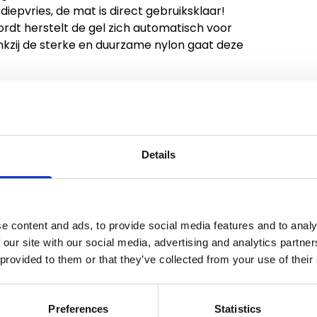
diepvries, de mat is direct gebruiksklaar!
rdt herstelt de gel zich automatisch voor
nkzij de sterke en duurzame nylon gaat deze
te reinigen met een vochtig doekje.
Details
verende gel.
komt het risico van oververhitting.
e content and ads, to provide social media features and to analy
 our site with our social media, advertising and analytics partn
 provided to them or that they’ve collected from your use of their
Preferences
Statistics