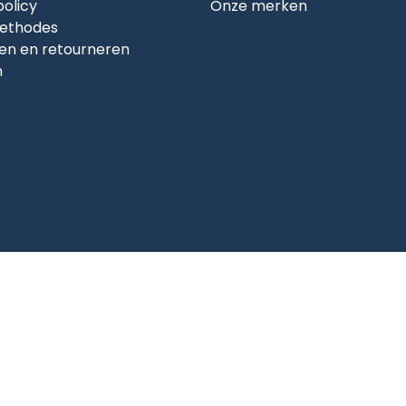
policy
Onze merken
ethodes
en en retourneren
n