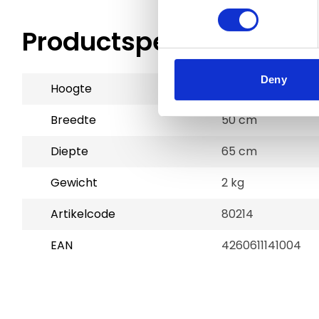
Productspecificaties
Deny
Hoogte
2 cm
Breedte
50 cm
Diepte
65 cm
Gewicht
2 kg
Artikelcode
80214
EAN
4260611141004