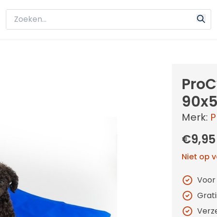
ProC
90x
Merk:
P
€9,95
Niet op 
Voor
Grat
Verz