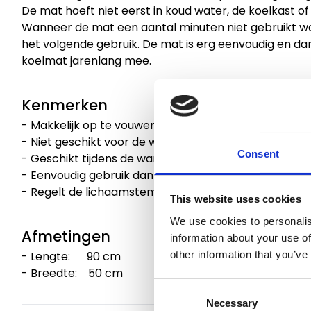
De mat hoeft niet eerst in koud water, de koelkast of 
Wanneer de mat een aantal minuten niet gebruikt wo
het volgende gebruik. De mat is erg eenvoudig en da
koelmat jarenlang mee.
Kenmerken
- Makkelijk op te vouwen en op te bergen.
- Niet geschikt voor de wasmachine, maar eenvoudig 
Consent
- Geschikt tijdens de warme zomermaanden.
- Eenvoudig gebruik dankzij zelf koelende en zelf acti
- Regelt de lichaamstemperatuur van uw hond en voor
This website uses cookies
We use cookies to personalis
Afmetingen
information about your use of
other information that you’ve
- Lengte: 90 cm
- Breedte: 50 cm
Consent
Necessary
Selection