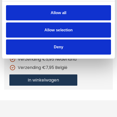
65x50cm
€6,95
Allow all
Niet op voorraad
Allow selection
Voor 15.00 uur besteld dezelfde werkdag
verzonden
Deny
Gratis verzending vanaf €50,-
Verzending €5,95 Nederland
Verzending €7,95 België
In winkelwagen