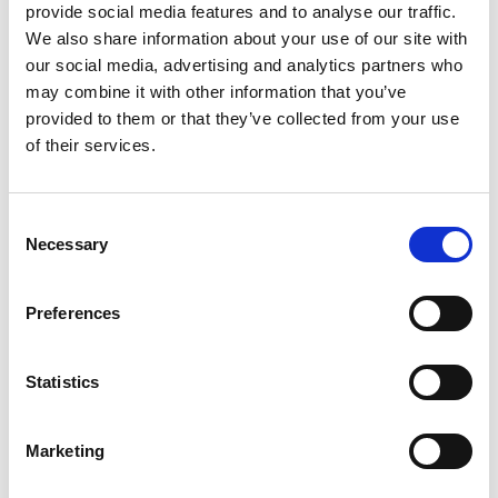
provide social media features and to analyse our traffic.
We also share information about your use of our site with
Hoogte
2 cm
our social media, advertising and analytics partners who
Breedte
50 cm
may combine it with other information that you’ve
provided to them or that they’ve collected from your use
Diepte
65 cm
of their services.
Gewicht
1.5 kg
Consent
Artikelcode
80213
Necessary
Selection
EAN
4260611140991
Preferences
Statistics
Merk:
ProCyoN
Marketing
ProCyoN Koelmat, quick cooler