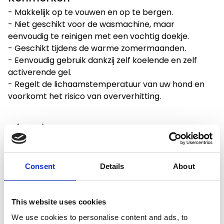
- Makkelijk op te vouwen en op te bergen.
- Niet geschikt voor de wasmachine, maar
eenvoudig te reinigen met een vochtig doekje.
- Geschikt tijdens de warme zomermaanden.
- Eenvoudig gebruik dankzij zelf koelende en zelf
activerende gel.
- Regelt de lichaamstemperatuur van uw hond en
voorkomt het risico van oververhitting.
Afmetingen
- Lengte: 65 cm
- Breedte: 50 cm
Consent
Details
About
This website uses cookies
Productspecificaties
We use cookies to personalise content and ads, to