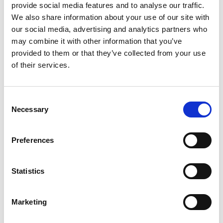
provide social media features and to analyse our traffic.
We also share information about your use of our site with
Hoogte
2 cm
our social media, advertising and analytics partners who
Breedte
50 cm
may combine it with other information that you’ve
provided to them or that they’ve collected from your use
Diepte
65 cm
of their services.
Gewicht
1.5 kg
Consent
Artikelcode
80213
Necessary
Selection
EAN
4260611140991
Preferences
Statistics
Merk:
ProCyoN
Marketing
ProCyoN Koelmat, quick cooler