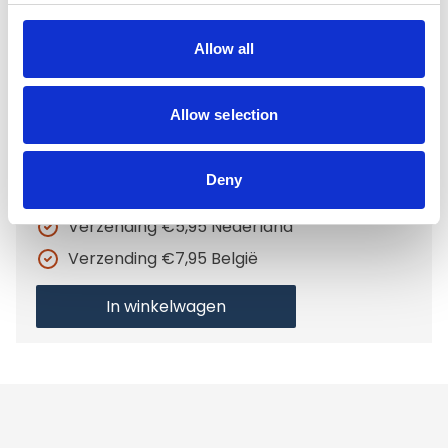
65x50cm
€6,95
Allow all
Niet op voorraad
Allow selection
Voor 15.00 uur besteld dezelfde werkdag
verzonden
Deny
Gratis verzending vanaf €50,-
Verzending €5,95 Nederland
Verzending €7,95 België
In winkelwagen