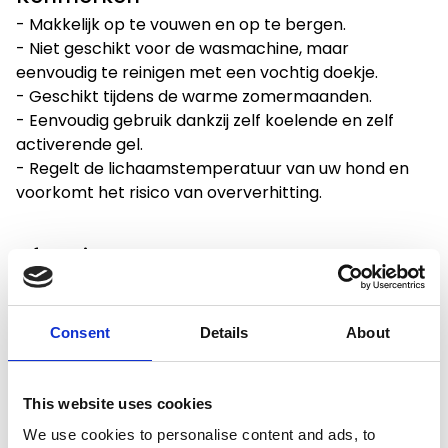
- Makkelijk op te vouwen en op te bergen.
- Niet geschikt voor de wasmachine, maar
eenvoudig te reinigen met een vochtig doekje.
- Geschikt tijdens de warme zomermaanden.
- Eenvoudig gebruik dankzij zelf koelende en zelf
activerende gel.
- Regelt de lichaamstemperatuur van uw hond en
voorkomt het risico van oververhitting.
Afmetingen
- Lengte: 65 cm
- Breedte: 50 cm
Consent
Details
About
This website uses cookies
Productspecificaties
We use cookies to personalise content and ads, to