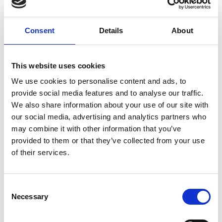
Geschikt voor:
Wilt u weten welke Hundos Autobench in uw auto
past en tevens geschikt is voor uw hond? Vul onze
Consent
Details
About
autokiezer in en u krijgt te zien of er een geschikt
model is, of dat u beter voor maatwerk kunt kiezen.
This website uses cookies
We use cookies to personalise content and ads, to
provide social media features and to analyse our traffic.
We also share information about your use of our site with
Productspecificaties
our social media, advertising and analytics partners who
may combine it with other information that you’ve
provided to them or that they’ve collected from your use
Hoogte
65 cm
of their services.
Breedte
87 cm
Consent
Diepte
80 cm
Necessary
Selection
Gewicht
18 kg