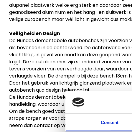
alupanel plaatwerk welke erg sterk en daardoor zeer v
geanodiseerd aluminium en het hang- en sluitwerk is v
veilige autobench maar wél licht in gewicht dus makkeli
Veiligheid en Design
De Hundos demontabele autobenches zijn voorzien van
als bovenaan in de achterwand. De achterwand van 
vluchtklep, in geval van nood kan deze geopend wor
krijgt. Deze autobenches zijn standaard voorzien van 
tevens voorzien van een verhoogde deur, waardoor d
verlaagde vloer. De drempel is bij deze bench 13cm h
Door het gebruik van lichtgrijs glanzend plaatwerk en
autobench qua design helemaal af.
De Hundos demontabele autobenches worden geleve
handleiding, waardoor u deze eenvoudig zelf in elkaar
Om de bench goed vast te kunnen zetten in de auto 
straps zorgen er voor dat de bench niet meer kan sch
Consent
neem dan contact op voor meer informatie.