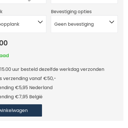
nk
Bevestiging opties
oopplank
Geen bevestiging
00
raad
 15.00 uur besteld dezelfde werkdag verzonden
is verzending vanaf €50,-
ending €5,95 Nederland
ending €7,95 België
 winkelwagen