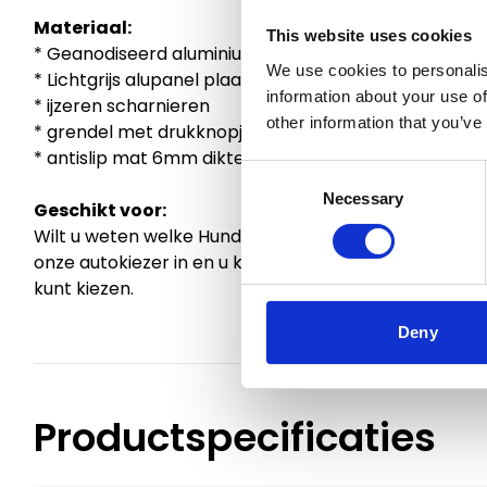
Materiaal:
This website uses cookies
* Geanodiseerd aluminium
We use cookies to personalis
* Lichtgrijs alupanel plaatwerk
information about your use of
* ijzeren scharnieren
other information that you’ve
* grendel met drukknopje (axa)
* antislip mat 6mm dikte
Consent
Necessary
Selection
Geschikt voor:
Wilt u weten welke Hundos Autobench in uw auto past
onze autokiezer in en u krijgt te zien of er een gesch
kunt kiezen.
Deny
Productspecificaties