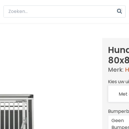
Hund
80x
Merk:
H
Kies uw u
Bumperb
Geen
Bumper