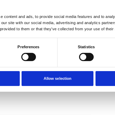
e content and ads, to provide social media features and to analy
 our site with our social media, advertising and analytics partn
 provided to them or that they’ve collected from your use of their
Preferences
Statistics
 en tevens geschikt is voor uw hond? Vul
ikt model is, of dat u beter voor maatwerk
Allow selection