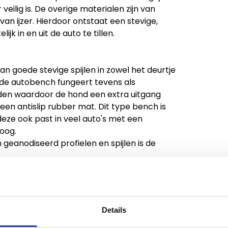
eilig is. De overige materialen zijn van
an ijzer. Hierdoor ontstaat een stevige,
jk in en uit de auto te tillen.
 goede stevige spijlen in zowel het deurtje
de autobench fungeert tevens als
den waardoor de hond een extra uitgang
een antislip rubber mat. Dit type bench is
eze ook past in veel auto's met een
oog.
 geanodiseerd profielen en spijlen is de
rd als bouwpakket met duidelijke montage
 kunt zetten.
kunt u Hundos straps mee bestellen. Deze
uiven. Wilt u liever een andere oplossing,
Details