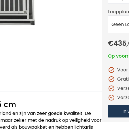
Looppla
Geen L
€435,
Op voor
Voor
Grat
Verz
Verz
5 cm
In
d en zijn van zeer goede kwaliteit. De
aar zeker met de nadruk op veiligheid voor
rd als bouwpakket en hebben lichtgrijs