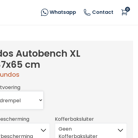
0
Whatsapp
Contact
os Autobench XL
87x65 cm
undos
itvoering
escherming
Kofferbaksluiter
Geen
bescherming
Kofferbaksluiter