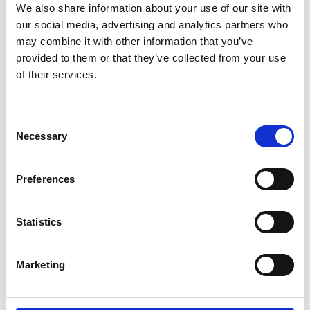
We also share information about your use of our site with
Gewicht
0.4 kg
our social media, advertising and analytics partners who
may combine it with other information that you’ve
Artikelcode
801311
provided to them or that they’ve collected from your use
of their services.
EAN
8031430006890
Consent
Necessary
Selection
Merk:
Tre Ponti
Preferences
Tre Ponti Hondentuig Forza maat XL
(73-92cm)
Statistics
Kies uw uitvoering
Marketing