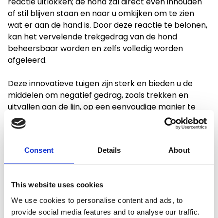
reactie uitlokken; de hond zal direct even inhouden
of stil blijven staan en naar u omkijken om te zien
wat er aan de hand is. Door deze reactie te belonen,
kan het vervelende trekgedrag van de hond
beheersbaar worden en zelfs volledig worden
afgeleerd.
Deze innovatieve tuigen zijn sterk en bieden u de
middelen om negatief gedrag, zoals trekken en
uitvallen aan de lijn, op een eenvoudige manier te
doorbreken of te beheersen. Bij ernstige problemen
raden we altijd aan om een goede hondenschool of
hondentherapeut in te schakelen.
Consent
Details
About
This website uses cookies
Productspecificaties
We use cookies to personalise content and ads, to
provide social media features and to analyse our traffic.