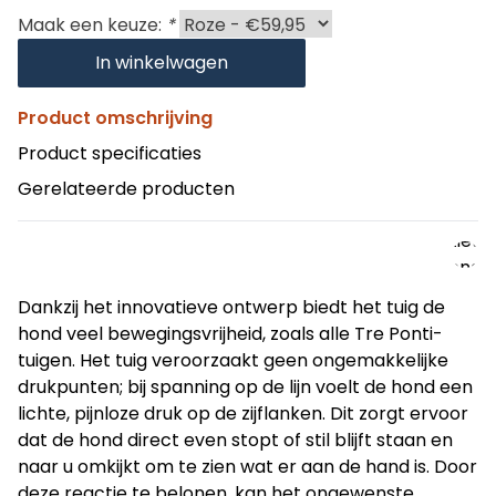
Maak een keuze:
*
De Forza-
tuigen zijn
In winkelwagen
specifiek
ontworpen
Product omschrijving
voor energi
Product specificaties
en krachtig
honden. De
Gerelateerde producten
diervriendel
correctietu
zijn bijzonde
geschikt vo
Dankzij het innovatieve ontwerp biedt het tuig de 
grote en st
hond veel bewegingsvrijheid, zoals alle Tre Ponti-
hondenrass
tuigen. Het tuig veroorzaakt geen ongemakkelijke 
die vaak aa
drukpunten; bij spanning op de lijn voelt de hond een 
lijn trekken 
lichte, pijnloze druk op de zijflanken. Dit zorgt ervoor 
ongewenst
dat de hond direct even stopt of stil blijft staan en 
gedrag
naar u omkijkt om te zien wat er aan de hand is. Door 
vertonen.
deze reactie te belonen, kan het ongewenste 