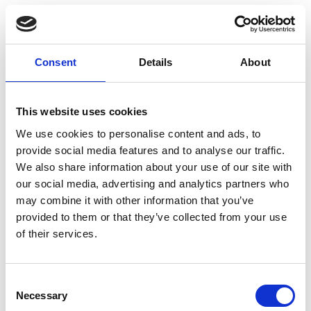
Tre Ponti
Tre Ponti Hondentuig Forza
maat XXL (83-112cm)
Consent
Details
About
Op voorraad
This website uses cookies
Voor 15:00 besteld,
zelfde werkdag verzonden
We use cookies to personalise content and ads, to
€59,95
provide social media features and to analyse our traffic.
We also share information about your use of our site with
In winkelwagen
our social media, advertising and analytics partners who
may combine it with other information that you’ve
provided to them or that they’ve collected from your use
Tre Ponti
of their services.
Tre Ponti Hondentuig Primo
Plus maat XXL (83-115cm)
Consent
Necessary
Op voorraad
Selection