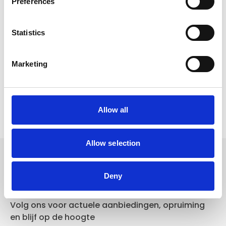
Preferences
Voor 15.00 uur besteld dezelfde werkdag
verzonden
Statistics
Gratis verzending vanaf €50,-
Verzending €5,95 Nederland
Marketing
Verzending €7,95 België
In winkelwagen
Allow all
Allow selection
Volg ons
Deny
Volg ons voor actuele aanbiedingen, opruiming
en blijf op de hoogte