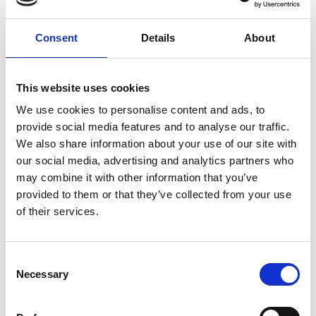
Consent
Details
About
Gewicht
0.5 kg
Artikelcode
AB50000
This website uses cookies
EAN
5400956500008
We use cookies to personalise content and ads, to
provide social media features and to analyse our traffic.
We also share information about your use of our site with
our social media, advertising and analytics partners who
may combine it with other information that you’ve
provided to them or that they’ve collected from your use
Merk:
Animal Boulevard
of their services.
Animal Boulevard Stoffen
hondenbot 21x11 cm
Consent
€3,99
Necessary
Selection
Niet op voorraad