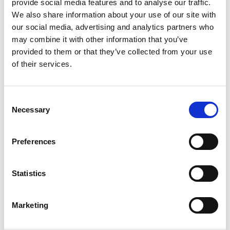
provide social media features and to analyse our traffic.
We also share information about your use of our site with
our social media, advertising and analytics partners who
may combine it with other information that you’ve
Productspecificaties
provided to them or that they’ve collected from your use
of their services.
Gewicht
0.26 kg
Consent
Artikelcode
801608
Necessary
Selection
EAN
5400585211214
Preferences
Statistics
Merk:
Flamingo
Marketing
Flamingo Hondensnack Fast food