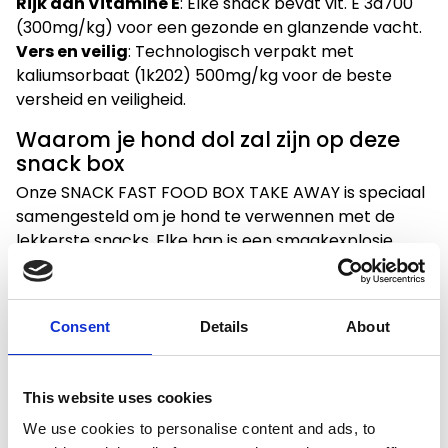
Rijk aan Vitamine E
: Elke snack bevat vit. E 3a700
(300mg/kg) voor een gezonde en glanzende vacht.
Vers en veilig
: Technologisch verpakt met
kaliumsorbaat (1k202) 500mg/kg voor de beste
versheid en veiligheid.
Waarom je hond dol zal zijn op deze
snack box
Onze SNACK FAST FOOD BOX TAKE AWAY is speciaal
samengesteld om je hond te verwennen met de
lekkerste snacks. Elke hap is een smaakexplosie
zonder schadelijke toevoegingen. Perfect voor een
speciale gelegenheid of gewoon om je trouwe vriend
te laten weten hoeveel je van hem houdt.
Consent
Details
About
Geef je hond het beste met onze Fast Food Box en
zie zijn ogen glinsteren van geluk!
Bestel nu en verwen je hond met de
This website uses cookies
ultieme smaakervaring!
We use cookies to personalise content and ads, to