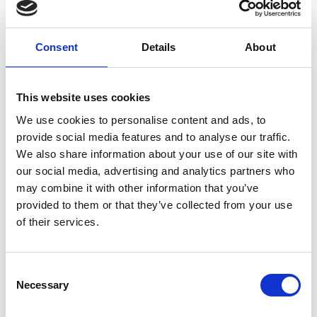
Productspecificaties
Gewicht
0.8 kg
Consent
Details
About
Artikelcode
68898
This website uses cookies
EAN
8718125252096
We use cookies to personalise content and ads, to
provide social media features and to analyse our traffic.
We also share information about your use of our site with
our social media, advertising and analytics partners who
may combine it with other information that you’ve
Merk:
Huismerk
provided to them or that they’ve collected from your use
of their services.
Huismerk Hondenriem Reflecterend
120 cm
Consent
-50%
€9,95
Necessary
Selection
€4,95