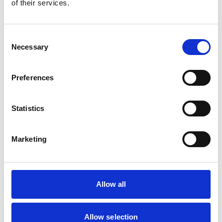
of their services.
Merk:
Animal Boulevard
Consent
Animal Boulevard Country leer 2-
Necessary
Selection
hondenlijn 12mm breed, 125cm lang
Kies uw uitvoering
Preferences
Statistics
€44,95
Marketing
Op voorraad
Voor 15.00 uur besteld dezelfde werkdag
verzonden
Allow all
Gratis verzending vanaf €50,-
Verzending €5,95 Nederland
Allow selection