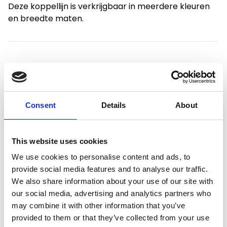
Deze koppellijn is verkrijgbaar in meerdere kleuren
en breedte maten.
Productspecificaties
Consent
Details
About
Gewicht
0.9 kg
Voorraad
3
This website uses cookies
Artikelcode
AB30039
We use cookies to personalise content and ads, to
provide social media features and to analyse our traffic.
EAN
5400956300394
We also share information about your use of our site with
our social media, advertising and analytics partners who
may combine it with other information that you’ve
provided to them or that they’ve collected from your use