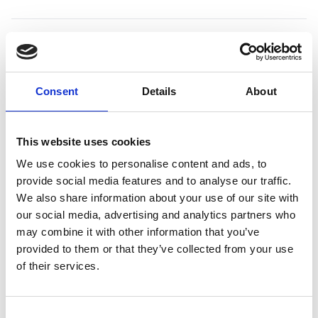
Productspecificaties
Consent
Details
About
Gewicht
2 kg
This website uses cookies
Voorraad
2
We use cookies to personalise content and ads, to
Artikelcode
519567
provide social media features and to analyse our traffic.
We also share information about your use of our site with
EAN
5400585118650
our social media, advertising and analytics partners who
may combine it with other information that you’ve
provided to them or that they’ve collected from your use
of their services.
Merk:
Flamingo
Consent