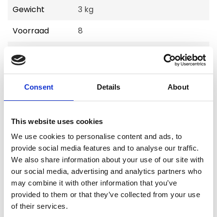
Gewicht
3 kg
Voorraad
8
Artikelcode
801134
EAN
5420065870298
Consent
Details
About
This website uses cookies
We use cookies to personalise content and ads, to
Merk:
51 Degrees North
provide social media features and to analyse our traffic.
We also share information about your use of our site with
51 Degrees North Hondenmand 51
our social media, advertising and analytics partners who
Venice Softbed 55x44x22 cm
may combine it with other information that you’ve
Kies uw uitvoering
provided to them or that they’ve collected from your use
of their services.