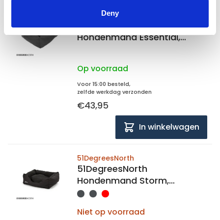
Deny
51DegreesNorth
51DegreesNorth
Hondenmand Essential,
Softbed maat S 50x40x20cm
Op voorraad
Voor 15:00 besteld,
zelfde werkdag verzonden
€43,95
In winkelwagen
51DegreesNorth
51DegreesNorth
Hondenmand Storm,
Softbed maat S 50x40x20cm
Niet op voorraad