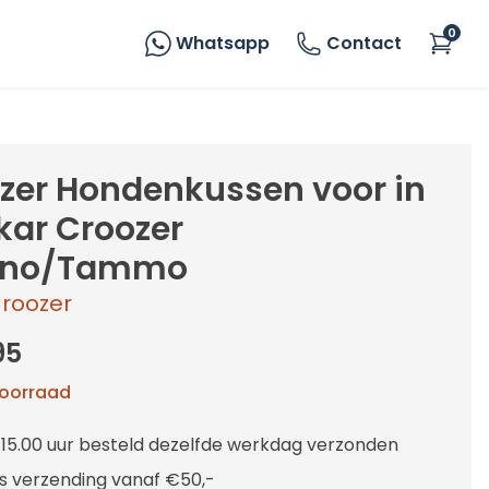
0
Whatsapp
Contact
zer Hondenkussen voor in
skar Croozer
uno/Tammo
roozer
95
voorraad
 15.00 uur besteld dezelfde werkdag verzonden
is verzending vanaf €50,-