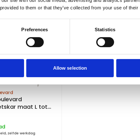
 our site with our social media, advertising and analytics partn
 provided to them or that they’ve collected from your use of their
Preferences
Statistics
Allow selection
levard
oulevard
tskar maat L tot
ad
teld, zelfde werkdag