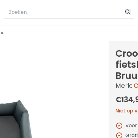
mo
Croo
fiet
Bru
Merk:
C
€134,
Niet op 
Voor
Grat