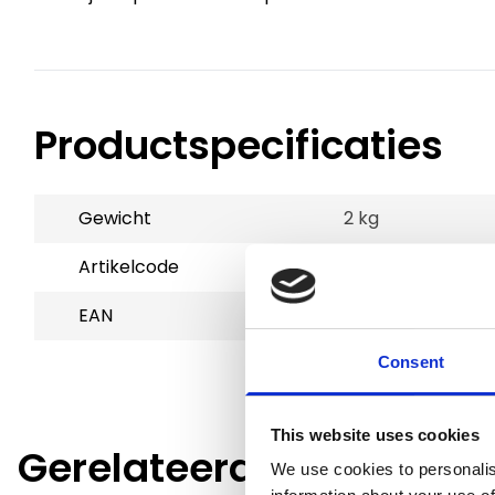
Productspecificaties
Gewicht
2 kg
Artikelcode
801274
EAN
4044494154203
Consent
This website uses cookies
Gerelateerde producte
We use cookies to personalis