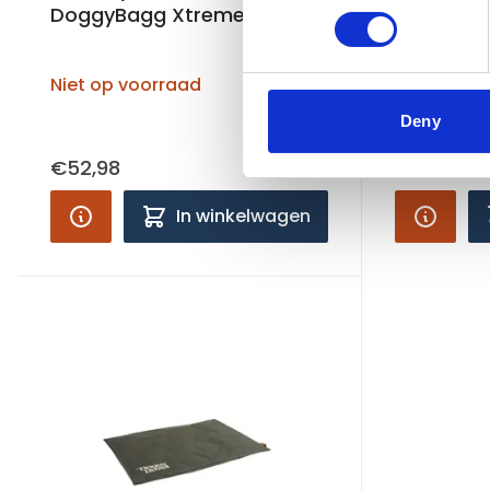
DoggyBagg Xtreme maat M
DoggySië
90x60cm
Niet op voorraad
Niet op vo
Deny
€52,98
€54,95
In winkelwagen