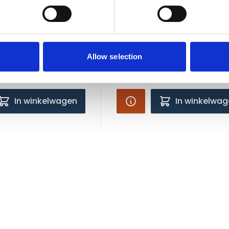
sta X-Treme
DoggyBagg Xtreme maa
105x70 cm
orraad
Niet op voorraad
Allow selection
€69,98
In winkelwagen
In winkelwa