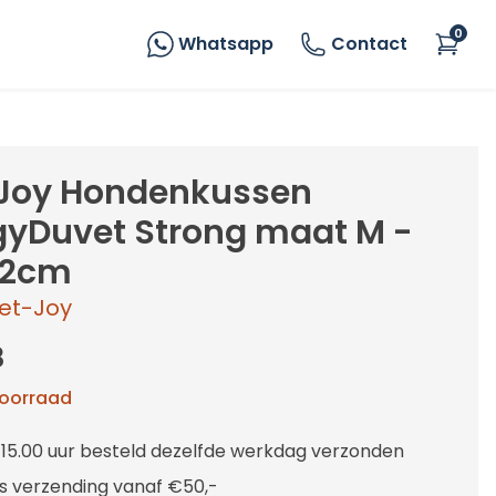
0
Whatsapp
Contact
Joy Hondenkussen
yDuvet Strong maat M -
52cm
et-Joy
8
voorraad
 15.00 uur besteld dezelfde werkdag verzonden
is verzending vanaf €50,-