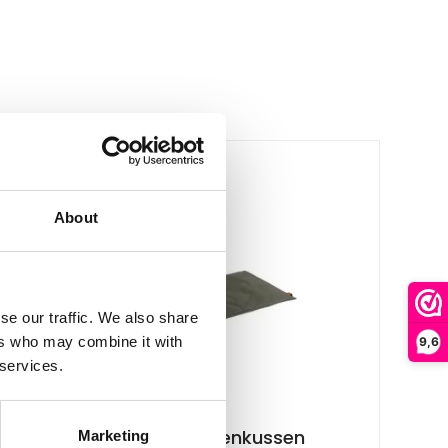
About
se our traffic. We also share
ers who may combine it with
9,6
 services.
Pet-Joy
Pet-Joy Hondenkussen
Marketing