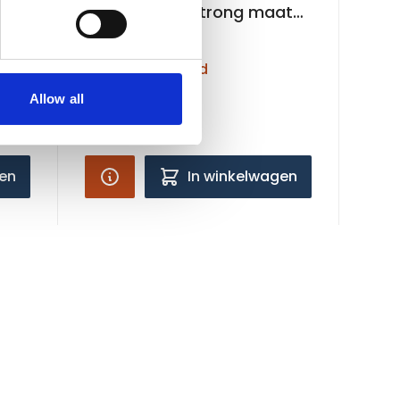
t L
DoggyDuvet Strong maat
XL - 104x69cm
Niet op voorraad
Allow all
€49,99
gen
In winkelwagen