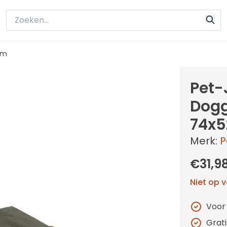
cm
Pet-
Dogg
74x
Merk:
P
€31,9
Niet op 
Voor
Grat