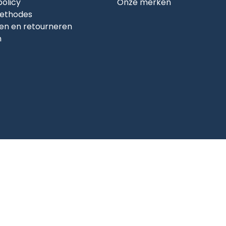
policy
Onze merken
ethodes
en en retourneren
n