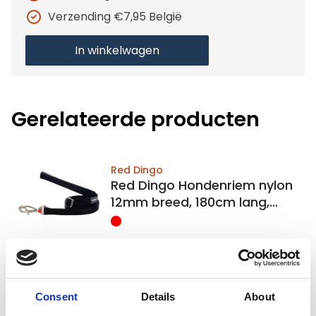
Verzending €7,95 België
In winkelwagen
Gerelateerde producten
Red Dingo
Red Dingo Hondenriem nylon
12mm breed, 180cm lang,
verstelbaar
Op voorraad
Voor 15:00 besteld,
zelfde werkdag verzonden
Consent
Details
About
€13,55