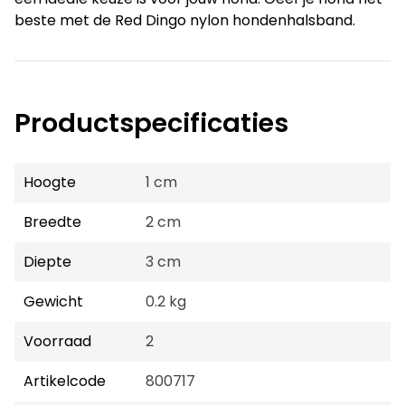
beste met de Red Dingo nylon hondenhalsband.
Productspecificaties
Hoogte
1 cm
Breedte
2 cm
Diepte
3 cm
Gewicht
0.2 kg
Voorraad
2
Artikelcode
800717