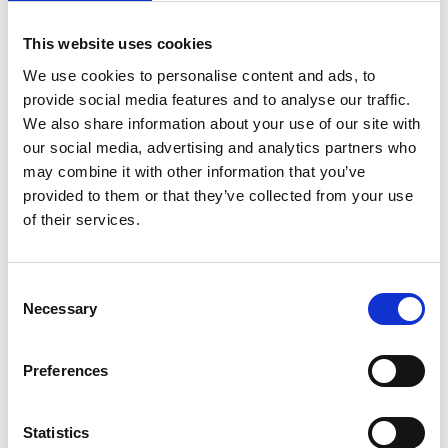
In winkelwagen
This website uses cookies
We use cookies to personalise content and ads, to
Animal Boulevard
provide social media features and to analyse our traffic.
Animal Boulevard
We also share information about your use of our site with
Hondenriem country leer
our social media, advertising and analytics partners who
12mm breed, 130cm lang
may combine it with other information that you’ve
Op voorraad
provided to them or that they’ve collected from your use
of their services.
Voor 15:00 besteld,
zelfde werkdag verzonden
€27,50
Consent
Necessary
In winkelwagen
Selection
Preferences
Animal Boulevard
Animal Boulevard
Gevlochten riem country leer
Statistics
12mm breed, 180cm lang