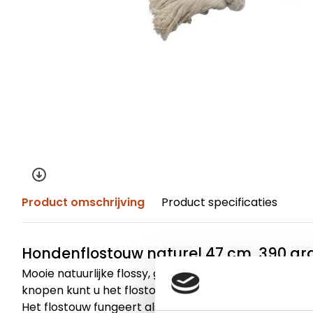
Product omschrijving
Product specificaties
Hondenflostouw naturel 47 cm, 390 g
Mooie natuurlijke flossy, gemaakt van katoen met st
knopen kunt u het flostouw makkelijk gooien, vangen
Het flostouw fungeert als mooi speelgoed en is teve