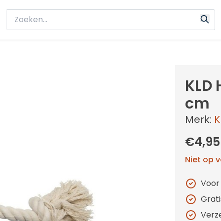
KLD 
cm
Merk:
K
€4,95
Niet op 
Voor
Grat
Verz