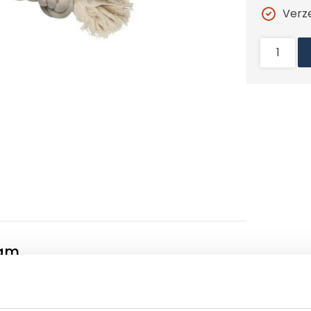
Verz
ram
evige knopen aan het uiteinde. Door de
 en vasthouden.
ns een mooie manier om het gebit van de