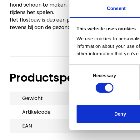
hond schoon te maken. Door de vezels van het kato
Consent
tijdens het spelen.
Het flostouw is dus een perfect speelgoed om lekke
tevens bij aan de gezondheid van de tanden.
This website uses cookies
We use cookies to personalis
information about your use of
other information that you’ve
Consent
Productspecificaties
Necessary
Selection
Gewicht
0.4 kg
Artikelcode
72685
Deny
EAN
9501612199638