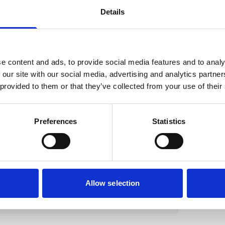
en worden de tanden van de hond geflost
Details
r op te kauwen, mee te spelen en draagt
e content and ads, to provide social media features and to analy
 our site with our social media, advertising and analytics partn
 provided to them or that they’ve collected from your use of their
Preferences
Statistics
Allow selection