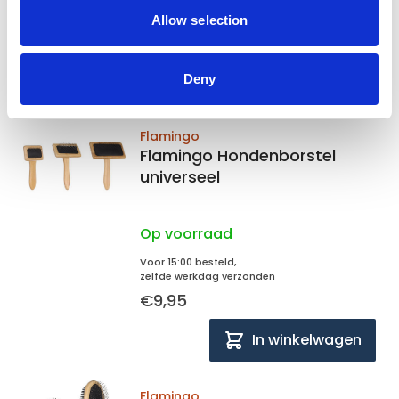
Voor 15:00 besteld,
zelfde werkdag verzonden
Allow selection
€11,95
In winkelwagen
Deny
Flamingo
Flamingo Hondenborstel
universeel
Op voorraad
Voor 15:00 besteld,
zelfde werkdag verzonden
€9,95
In winkelwagen
Flamingo