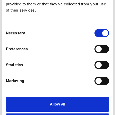
provided to them or that they’ve collected from your use
Duvo+
Duvo+ Verzorgingsborstel 2
of their services.
in 1
Consent
Niet op voorraad
Necessary
Selection
Voor 15:00 besteld,
zelfde werkdag verzonden
Preferences
€13,95
In winkelwagen
Statistics
Flamingo
Marketing
Flamingo Hondenborstel
universeel
Allow all
Op voorraad