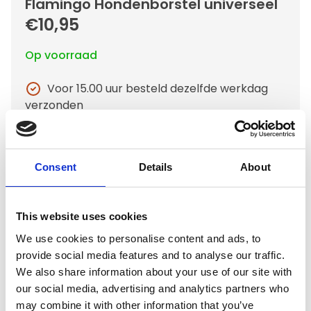
Flamingo Hondenborstel universeel
€10,95
Op voorraad
Voor 15.00 uur besteld dezelfde werkdag
verzonden
Gratis verzending vanaf €50,-
Verzending €5,95 Nederland
Consent
Details
About
Verzending €7,95 België
In winkelwagen
This website uses cookies
We use cookies to personalise content and ads, to
provide social media features and to analyse our traffic.
Gerelateerde producten
We also share information about your use of our site with
our social media, advertising and analytics partners who
may combine it with other information that you’ve