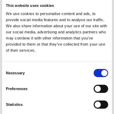
Productspecificaties
This website uses cookies
We use cookies to personalise content and ads, to
provide social media features and to analyse our traffic.
Gewicht
17 kg
We also share information about your use of our site with
our social media, advertising and analytics partners who
Voorraad
13
may combine it with other information that you’ve
Artikelcode
803218
provided to them or that they’ve collected from your use
of their services.
EAN
8721154911500
Consent
Necessary
Selection
Preferences
Merk:
Hundos
Hundos Hondenbench model DK
Statistics
maat M Deur linksdraaiend