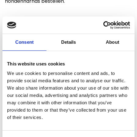
hondenharnas bestellen.
Productspecificaties
Consent
Details
About
Gewicht
0.3 kg
This website uses cookies
We use cookies to personalise content and ads, to
Voorraad
3
provide social media features and to analyse our traffic.
We also share information about your use of our site with
Artikelcode
80083
our social media, advertising and analytics partners who
may combine it with other information that you’ve
EAN
9330725051539
provided to them or that they’ve collected from your use
of their services.