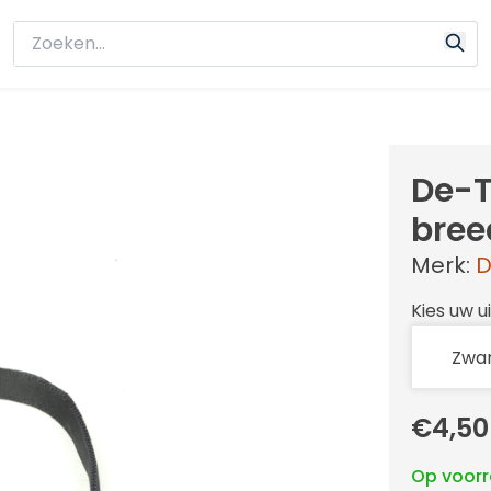
De-T
bree
Merk:
D
Kies uw u
€4,50
Op voor