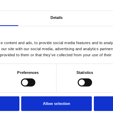
 is namelijk zacht en warm.
 wat er voor zorgt dat u de halsband snel open
 af te doen is. De snel sluiting kan tevens
Details
cht op de sluiting komt te staan. Door middel
deze om is, waardoor de halsband niet
gheid voor uw hond.
e content and ads, to provide social media features and to analy
 our site with our social media, advertising and analytics partn
 provided to them or that they’ve collected from your use of their
Preferences
Statistics
Allow selection