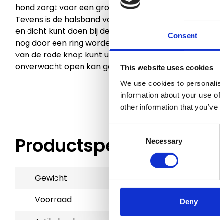
hond zorgt voor een groter draagcomfort. De voering
Tevens is de halsband voorzien van een snel sluiting
en dicht kunt doen bij de hond, en dus makkelijk aan en
Consent
nog door een ring worden gehaald, zodat er geen kra
van de rode knop kunt u de snel sluiting borgen als 
onverwacht open kan gaan. Dit zorgt voor extra veili
This website uses cookies
We use cookies to personalis
information about your use of
other information that you’ve
Consent
Productspecificaties
Necessary
Selection
Gewicht
0.3 kg
Voorraad
12
Deny