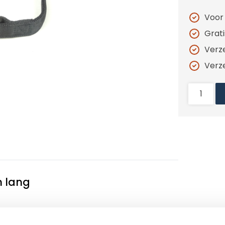
Voor
Grat
Verz
Verz
 lang
nnenzijde gevoerd is, waardoor dit voor de