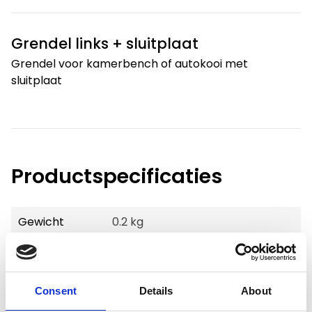
Grendel links + sluitplaat
Grendel voor kamerbench of autokooi met
sluitplaat
Productspecificaties
Gewicht
0.2 kg
Voorraad
9
Artikelcode
72910
Consent
Details
About