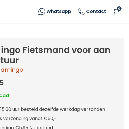
0
Whatsapp
Contact
ingo Fietsmand voor aan
stuur
lamingo
5
raad
 15.00 uur besteld dezelfde werkdag verzonden
is verzending vanaf €50,-
ending €5,95 Nederland