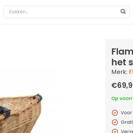
Flam
het 
Merk:
F
€69,9
Op voor
Voor
Grat
Verz