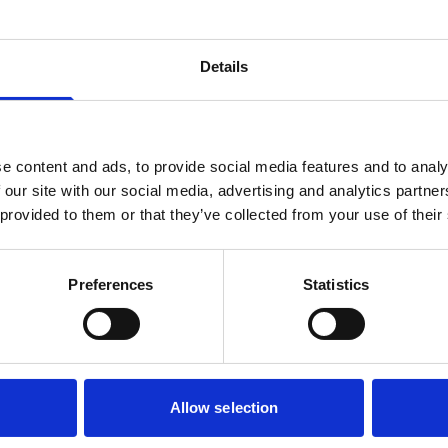
Details
cm. Deze mand is geschikt voor bevestiging
 op: deze mand is dus geschikt voor
e content and ads, to provide social media features and to analy
 our site with our social media, advertising and analytics partn
 provided to them or that they’ve collected from your use of their
Preferences
Statistics
Allow selection