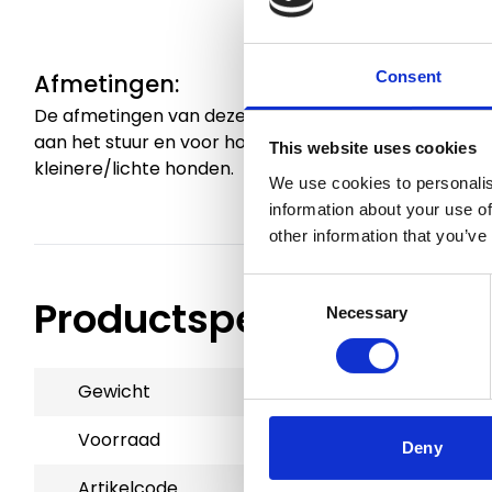
Consent
Afmetingen:
De afmetingen van deze fietsmand zijn 45 x 30 x 49 
aan het stuur en voor honden tot maximaal 12 kg. Let
This website uses cookies
kleinere/lichte honden.
We use cookies to personalis
information about your use of
other information that you’ve
Consent
Productspecificaties
Necessary
Selection
Gewicht
5 kg
Voorraad
2
Deny
Artikelcode
68590