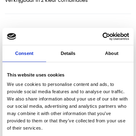
Verkrijgbaar in 2 kleur combinaties
Productspecificaties
Consent
Details
About
Gewicht
0.5 kg
Voorraad
21
This website uses cookies
Artikelcode
15511
We use cookies to personalise content and ads, to
provide social media features and to analyse our traffic.
EAN
4260195041592
We also share information about your use of our site with
our social media, advertising and analytics partners who
may combine it with other information that you’ve
provided to them or that they’ve collected from your use
of their services.