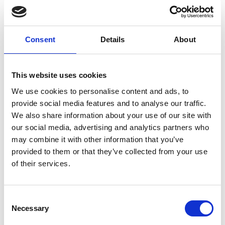
Productspecificaties
Consent
Details
About
Gewicht
1 kg
This website uses cookies
Artikelcode
99009211
We use cookies to personalise content and ads, to
EAN
7612917055887
provide social media features and to analyse our traffic.
We also share information about your use of our site with
our social media, advertising and analytics partners who
may combine it with other information that you’ve
provided to them or that they’ve collected from your use
of their services.
Merk:
Huismerk
Huismerk Crash bag 44 x51 cm voor
Consent
autobench
Necessary
Selection
€49,95