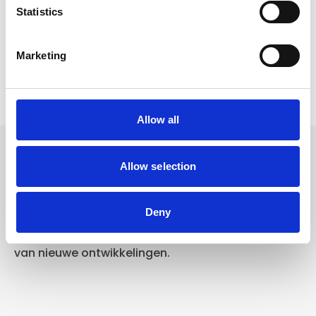
Statistics
Verzending €5,95 Nederland
Verzending €7,95 België
Marketing
In winkelwagen
Allow all
Allow selection
Volg ons
Deny
Volg ons voor actuele aanbiedingen, opruiming
en blijf op de hoogte
van nieuwe ontwikkelingen.