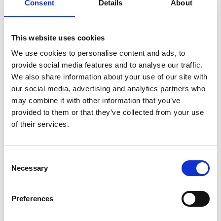
Consent
Details
About
Artikelcode
AB50301
EAN
5400956503016
This website uses cookies
We use cookies to personalise content and ads, to
provide social media features and to analyse our traffic.
We also share information about your use of our site with
our social media, advertising and analytics partners who
Merk:
Animal Boulevard
may combine it with other information that you’ve
provided to them or that they’ve collected from your use
Animal Boulevard Canvas Toy dier
of their services.
figuren 23-30 cm.
€9,95
Consent
Niet op voorraad
Necessary
Selection
Voor 15.00 uur besteld dezelfde werkdag
verzonden
Preferences
Gratis verzending vanaf €50,-