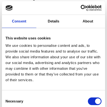
rechtstreeks op de hond spuiten. Spray niet in de
bench als de hond er in zit. Spray eerst op een
onopvallende plek om te controleren of de spray
geen vlekken veroorzaakt. CaniComfort® versuft de
Consent
Details
About
hond niet.
Samenstelling
This website uses cookies
Ingrediënten
:
Samenstelling: Analoog van
We use cookies to personalise content and ads, to
geruststellend feromoon van de hond: 2%,
provide social media features and to analyse our traffic.
Isopropanol q.s: 60ml
We also share information about your use of our site with
Toevoegingen
:
Niet van toepassing
our social media, advertising and analytics partners who
may combine it with other information that you’ve
provided to them or that they’ve collected from your use
Gebruiksaanwijzing
of their services.
Consent
Necessary
Selection