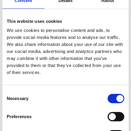
Consent
Details
About
Gerelateerde producten
This website uses cookies
We use cookies to personalise content and ads, to
provide social media features and to analyse our traffic.
Hundos
We also share information about your use of our site with
Hundos Autobench M
our social media, advertising and analytics partners who
65x80x65 cm
may combine it with other information that you’ve
provided to them or that they’ve collected from your use
of their services.
Op voorraad
Voor 15:00 besteld,
zelfde werkdag verzonden
Consent
€405,00
Necessary
Selection
In winkelwagen
Preferences
Hundos