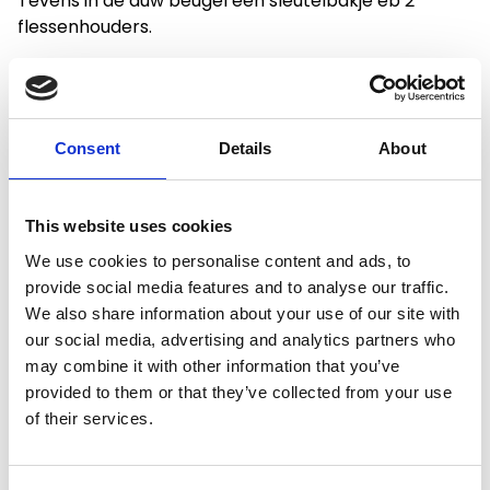
Tevens in de duw beugel een sleutelbakje eb 2
flessenhouders.
Consent
Details
About
Productspecificaties
This website uses cookies
Gewicht
10 kg
We use cookies to personalise content and ads, to
provide social media features and to analyse our traffic.
Artikelcode
AB45010
We also share information about your use of our site with
our social media, advertising and analytics partners who
EAN
5400956450105
may combine it with other information that you’ve
provided to them or that they’ve collected from your use
of their services.