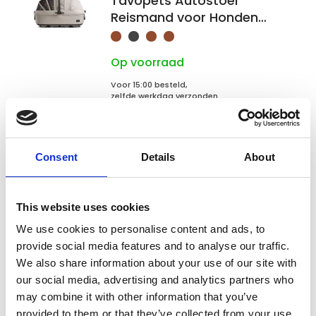
Tavopets Autostoel
Reismand voor Honden
Maeve Medium Rigid
Op voorraad
Voor 15:00 besteld,
zelfde werkdag verzonden
€594,99
In winkelwagen
Consent
Details
About
Tavopets
This website uses cookies
Tavopets Wandelwagen
Roscoe los voor Maeve
We use cookies to personalise content and ads, to
Autostoel Reismand
provide social media features and to analyse our traffic.
We also share information about your use of our site with
Niet op voorraad
our social media, advertising and analytics partners who
may combine it with other information that you’ve
Voor 15:00 besteld,
zelfde werkdag verzonden
provided to them or that they’ve collected from your use