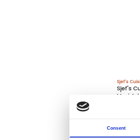
Sjef's Cuis
Sjef's 
Maxi Ad
Op voor
Voor 15:00 b
Consent
verzonden
€51,95