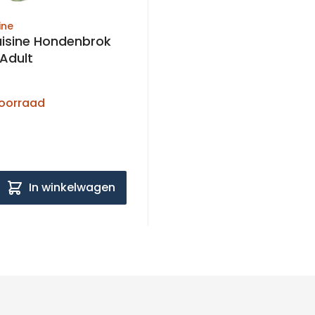
ine
Cuisine Hondenbrok
 Adult
voorraad
In winkelwagen