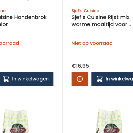
ine
Sjef's Cuisine
Cuisine Hondenbrok
Sjef's Cuisine Rijst mix
ior
warme maaltijd voor
honden
voorraad
Niet op voorraad
€16,95
In winkelwagen
In winkelw