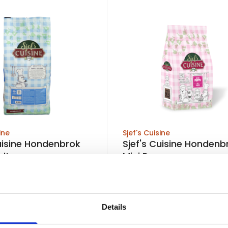
ine
Sjef's Cuisine
Cuisine Hondenbrok
Sjef's Cuisine Hondenb
ult
Mini Puppy
raad
Op voorraad
esteld, zelfde werkdag
Voor 15:00 besteld, zelfde werkdag
Details
verzonden
€18,95