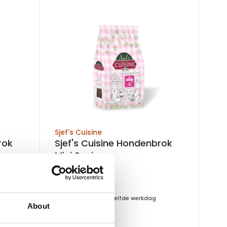
Sjef's Cuisine
rok
Sjef's Cuisine Hondenbrok
Mini Senior
Op voorraad
Voor 15:00 besteld, zelfde werkdag
About
verzonden
€18,75