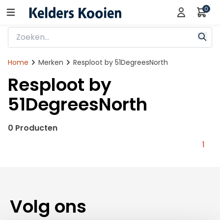
0
Home
Merken
Resploot by 51DegreesNorth
Resploot by
51DegreesNorth
0 Producten
1
Volg ons