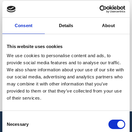
Volg ons voor actuele aanbiedingen, opruiming
en blijf op de hoogte
van nieuwe ontwikkelingen.
Consent
Details
About
This website uses cookies
We use cookies to personalise content and ads, to
Contact
provide social media features and to analyse our traffic.
We also share information about your use of our site with
Wilt u meer informatie?
our social media, advertising and analytics partners who
may combine it with other information that you’ve
provided to them or that they’ve collected from your use
Neem contact op
of their services.
Consent
Necessary
Selection