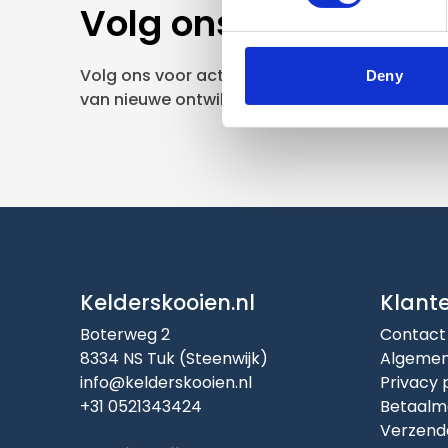
Volg ons
Volg ons voor actuele aanbiedingen, opruimin
Deny
van nieuwe ontwikkelingen.
Kelderskooien.nl
Klant
Boterweg 2
Contact
8334 NS Tuk (Steenwijk)
Algemen
info@kelderskooien.nl
Privacy 
+31 0521343424
Betaalm
Verzend