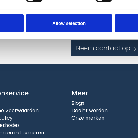
Contact
g en blijf op de hoogte
Wilt u meer informatie?
Allow selection
Neem contact op
enservice
Meer
Blogs
e Voorwaarden
Dealer worden
policy
Onze merken
ethodes
en en retourneren