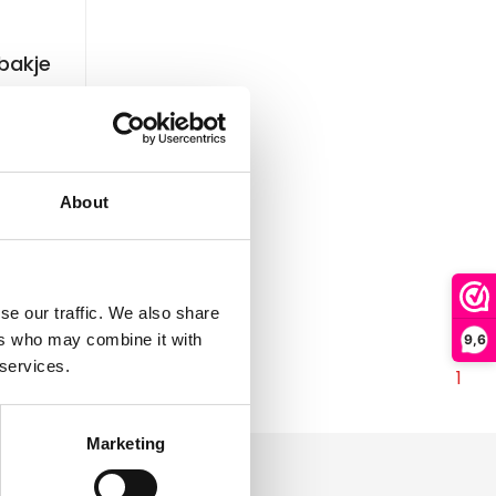
bakje
About
agen
se our traffic. We also share
ers who may combine it with
9,6
 services.
1
Marketing