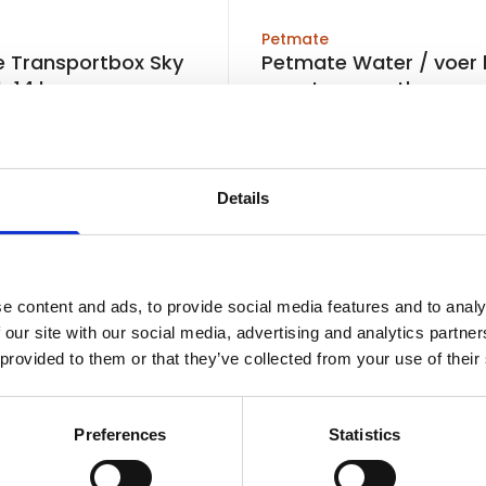
Petmate
 Transportbox Sky
Petmate Water / voer 
1-14 kg
voor transportboxen
voorraad
Op voorraad
Voor 15:00 besteld, zelfde werkdag
Details
verzonden
€7,95
In winkelwagen
In winkelw
e content and ads, to provide social media features and to analy
 our site with our social media, advertising and analytics partn
 provided to them or that they’ve collected from your use of their
Preferences
Statistics