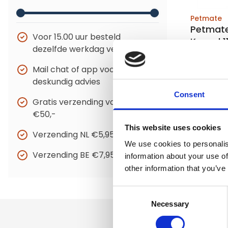
Petmate
Petmate
Voor 15.00 uur besteld
Kennel 1
dezelfde werkdag verzonden
Mail chat of app voor
Niet op 
deskundig advies
Consent
Gratis verzending vanaf
€114,95
€50,-
This website uses cookies
Verzending NL €5,95
We use cookies to personalis
Verzending BE €7,95
information about your use of
other information that you’ve
Consent
Necessary
Selection