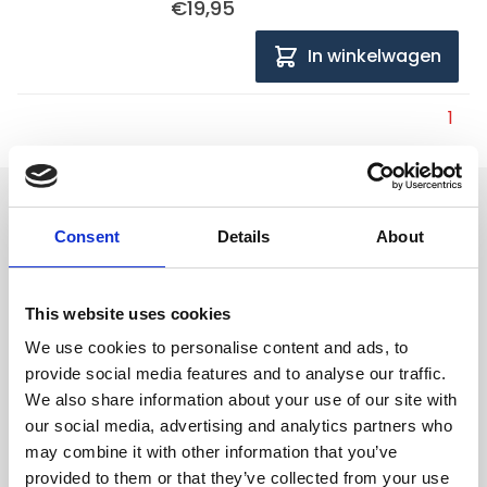
€19,95
In winkelwagen
1
Consent
Details
About
Volg ons
Volg ons voor actuele aanbiedingen, opruiming
This website uses cookies
en blijf op de hoogte
We use cookies to personalise content and ads, to
van nieuwe ontwikkelingen.
provide social media features and to analyse our traffic.
We also share information about your use of our site with
our social media, advertising and analytics partners who
may combine it with other information that you’ve
provided to them or that they’ve collected from your use