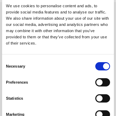
We use cookies to personalise content and ads, to
provide social media features and to analyse our traffic.
We also share information about your use of our site with
Volg ons
our social media, advertising and analytics partners who
may combine it with other information that you’ve
Volg ons voor actuele aanbiedingen, opruiming
provided to them or that they’ve collected from your use
en blijf op de hoogte
of their services.
van nieuwe ontwikkelingen.
Consent
Necessary
Selection
Contact
Preferences
Wilt u meer informatie?
Statistics
Neem contact op
Marketing