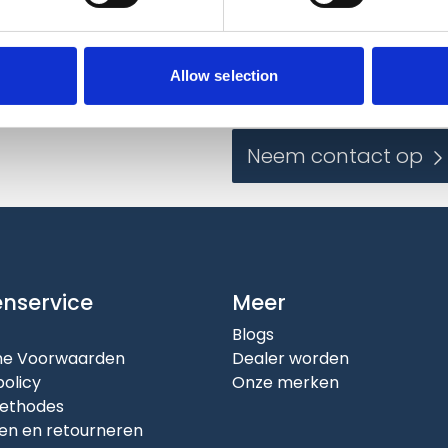
Contact
g en blijf op de hoogte
Wilt u meer informatie?
Allow selection
Neem contact op
enservice
Meer
Blogs
e Voorwaarden
Dealer worden
policy
Onze merken
ethodes
en en retourneren