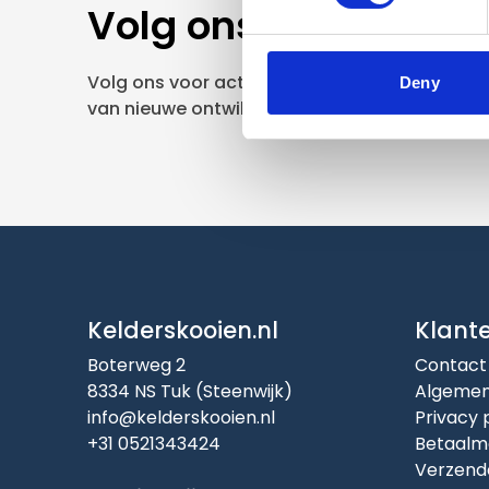
Volg ons
Volg ons voor actuele aanbiedingen, opruimin
Deny
van nieuwe ontwikkelingen.
Kelderskooien.nl
Klant
Boterweg 2
Contact
8334 NS Tuk (Steenwijk)
Algemen
info@kelderskooien.nl
Privacy 
+31 0521343424
Betaalm
Verzend