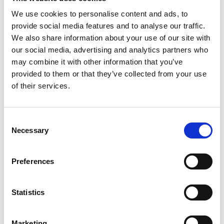
€5,95
We use cookies to personalise content and ads, to
provide social media features and to analyse our traffic.
In winkelwagen
We also share information about your use of our site with
our social media, advertising and analytics partners who
may combine it with other information that you’ve
Carniwell
provided to them or that they’ve collected from your use
Carniwell Paardenkophuid
of their services.
zonder vacht 130 gram
Consent
Op voorraad
Necessary
Selection
Voor 15:00 besteld,
zelfde werkdag verzonden
€4,95
Preferences
In winkelwagen
Statistics
1
Marketing