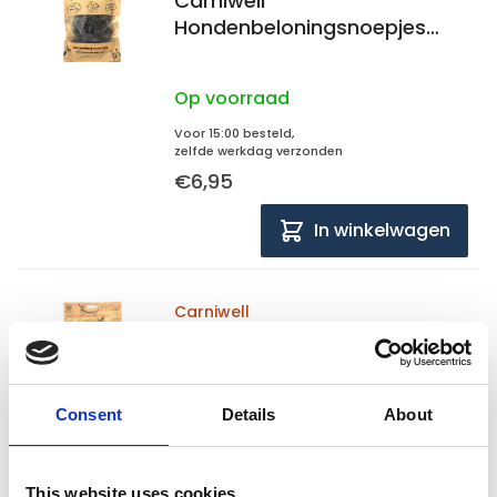
Carniwell
Hondenbeloningsnoepjes
Hertenvleestrainertjes 140
gram
Op voorraad
Voor 15:00 besteld,
zelfde werkdag verzonden
€6,95
In winkelwagen
Carniwell
Carniwell
Hondenbeloningssnoepjes
Lamsvlees trainers 100% Lam
Consent
Details
About
Op voorraad
Voor 15:00 besteld,
zelfde werkdag verzonden
This website uses cookies