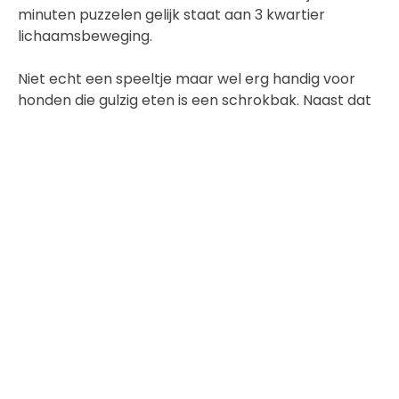
minuten puzzelen gelijk staat aan 3 kwartier
lichaamsbeweging.
Niet echt een speeltje maar wel erg handig voor
honden die gulzig eten is een schrokbak. Naast dat
gulzig eten erg slecht is voor de spijsvertering heeft
een schrokbak dezelfde stimulans als een
puzzelspel. Ze moeten goed nadenken hoe ze het
eten uit de bak kunnen krijgen en moeten meer
moeite doen voor hun maaltijd. Daar komt dat
stukje jachtinstinct dus weer kijken.
Piepend en
knuffelspeelgoed.
Misschien voor het baasje minder fijn, maar honden
doe je hier echt een plezier mee. Speelgoed met
piepgeluiden. Knuffel en piepspeelgoed traint het