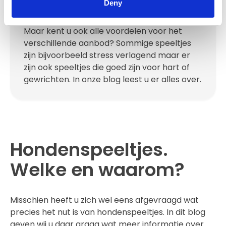
Deny
Hondenspeeltjes. U weet waarschijnlijk dat
uw hond het erg leuk vind om te spelen.
Maar kent u ook alle voordelen voor het
verschillende aanbod? Sommige speeltjes
zijn bijvoorbeeld stress verlagend maar er
zijn ook speeltjes die goed zijn voor hart of
gewrichten. In onze blog leest u er alles over.
Hondenspeeltjes.
Welke en waarom?
Misschien heeft u zich wel eens afgevraagd wat
precies het nut is van hondenspeeltjes. In dit blog
geven wij u daar graag wat meer informatie over.