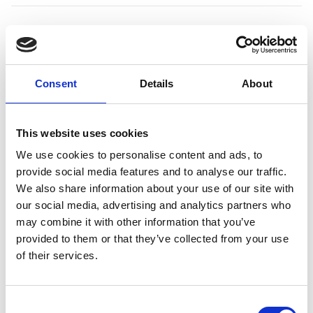
Productspecificaties
Consent
Details
About
Gewicht
0.4 kg
Voorraad
27
This website uses cookies
We use cookies to personalise content and ads, to
Artikelcode
BB3190
provide social media features and to analyse our traffic.
We also share information about your use of our site with
EAN
4260195041479
our social media, advertising and analytics partners who
may combine it with other information that you’ve
provided to them or that they’ve collected from your use
of their services.
Merk:
Maelson
Consent