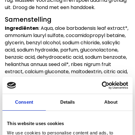
rug. Masseer voorzichtig in en spoel daarna grondig
uit. Droog de hond met een handdoek.
Samenstelling
Ingrediënten
:
Aqua, aloe barbadensis leaf extract*,
ammonium lauryl sulfate, cocamidopropyl betaine,
glycerin, benzyl alcohol, sodium chloride, salicylic
acid, sodium hydroxide, parfum, gluconolactone,
benzoic acid, dehydroacetic acid, sodium benzoate,
helianthus annuus seed oil*, ribes nigrum fruit
extract, calcium gluconate, maltodextrin, citric acid,
centella asiatica extract*, hypericum perforatum
extract*, potassium sorbate. * Actieve ingrediënten
uit biologische landbouw. Bevat 96% ingrediënten
van natuurlijke oorsprong en 18% biologische
Consent
Details
About
ingrediënten. ECOSOIN BIO is toegekend door
ECOCERT Greenlife.
Toevoegingen
:
Geen
This website uses cookies
We use cookies to personalise content and ads, to