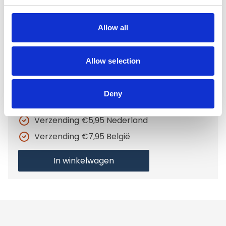
Beaphar Bio Shampoo bij jeuk, tube
200ml
Allow all
€9,99
Niet op voorraad
Allow selection
Voor 15.00 uur besteld dezelfde werkdag
verzonden
Deny
Gratis verzending vanaf €50,-
Verzending €5,95 Nederland
Verzending €7,95 België
In winkelwagen