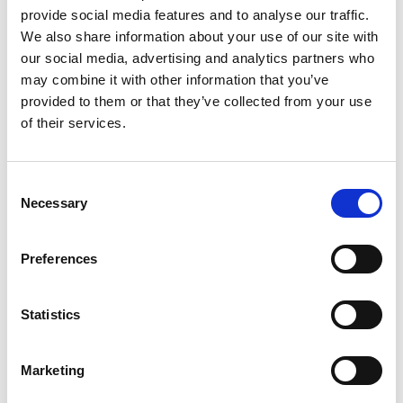
provide social media features and to analyse our traffic.
We also share information about your use of our site with
our social media, advertising and analytics partners who
may combine it with other information that you’ve
Productspecificaties
provided to them or that they’ve collected from your use
of their services.
Gewicht
0.3 kg
Consent
Necessary
Artikelcode
17373
Selection
EAN
8711231173730
Preferences
Statistics
Merk:
Beaphar
Marketing