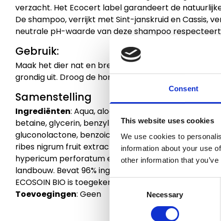
verzacht. Het Ecocert label garandeert de natuurlijk
De shampoo, verrijkt met Sint-janskruid en Cassis, v
neutrale pH-waarde van deze shampoo respecteert 
Gebruik:
Maak het dier nat en breng de shampoo aan op zijn r
grondig uit. Droog de hond met een handdoek.
Consent
Samenstelling
Ingrediënten
:
Aqua, aloe barbadensis leaf extract*
This website uses cookies
betaine, glycerin, benzyl alcohol, sodium chloride, sal
gluconolactone, benzoic acid, dehydroacetic acid, so
We use cookies to personalis
ribes nigrum fruit extract, calcium gluconate, maltodex
information about your use of
hypericum perforatum extract*, potassium sorbate. *
other information that you’ve
landbouw. Bevat 96% ingrediënten van natuurlijke oor
ECOSOIN BIO is toegekend door ECOCERT Greenlife.
Consent
Toevoegingen
:
Geen
Necessary
Selection