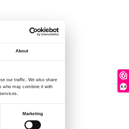
About
se our traffic. We also share
ers who may combine it with
9,6
 services.
Marketing