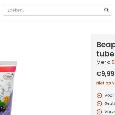
Beap
tube
Merk:
B
€9,99
Niet op 
Voor
Grat
Verz