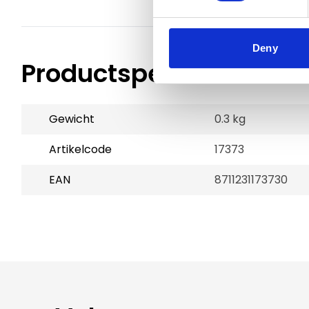
Deny
Productspecificaties
Gewicht
0.3 kg
Artikelcode
17373
EAN
8711231173730