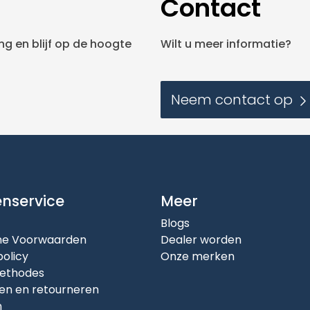
Contact
g en blijf op de hoogte
Wilt u meer informatie?
Neem contact op
enservice
Meer
Blogs
e Voorwaarden
Dealer worden
policy
Onze merken
ethodes
en en retourneren
n