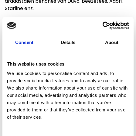
draadstalen benches van Duvo, beezetees, Adori,
Starline enz.
Productspecificaties
Consent
Details
About
Gewicht
0.05 kg
This website uses cookies
We use cookies to personalise content and ads, to
Artikelcode
9319
provide social media features and to analyse our traffic.
We also share information about your use of our site with
EAN
5413382026622
our social media, advertising and analytics partners who
may combine it with other information that you’ve
provided to them or that they’ve collected from your use
of their services.
Merk:
Duvo+