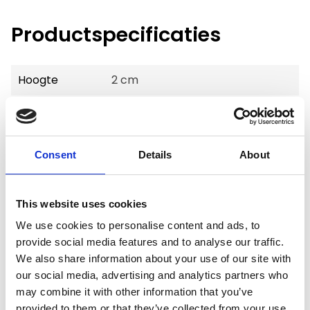
Productspecificaties
Hoogte
2 cm
Breedte
55 cm
Diepte
88 cm
Consent
Details
About
Gewicht
1 kg
Voorraad
10
This website uses cookies
We use cookies to personalise content and ads, to
Artikelcode
800488
provide social media features and to analyse our traffic.
We also share information about your use of our site with
EAN
5425019015329
our social media, advertising and analytics partners who
may combine it with other information that you’ve
provided to them or that they’ve collected from your use