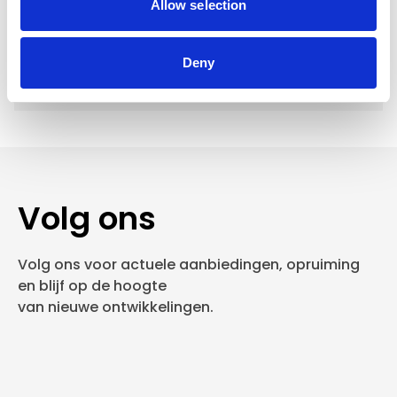
Allow selection
Verzending €5,95 Nederland
Verzending €7,95 België
Deny
In winkelwagen
Volg ons
Volg ons voor actuele aanbiedingen, opruiming
en blijf op de hoogte
van nieuwe ontwikkelingen.