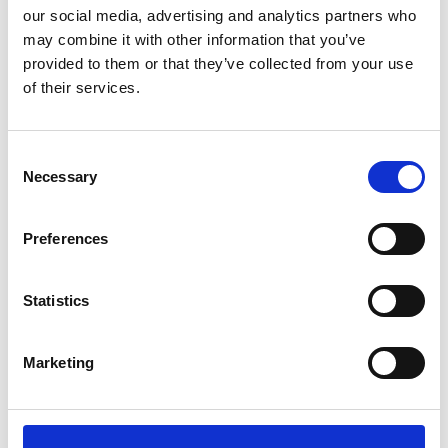
our social media, advertising and analytics partners who
Artikelcode
72969
may combine it with other information that you’ve
EAN
4260195041837
provided to them or that they’ve collected from your use
of their services.
Consent
Necessary
Selection
Merk:
Maelson
Preferences
Maelson Beloningssnoepjes zakje /
Treatee Pouch™ 035
Kies uw uitvoering
Statistics
Marketing
€17,99