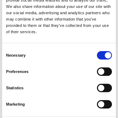
provide social media features and to analyse our traffic.
Voorraad
1
We also share information about your use of our site with
our social media, advertising and analytics partners who
Artikelcode
801530
may combine it with other information that you’ve
provided to them or that they’ve collected from your use
EAN
5400585137439
of their services.
Consent
Necessary
Selection
Merk:
Flamingo
Preferences
Flamingo Autogordel
verbindingsstuk Ruka anti shock
Statistics
grijs
Kies uw uitvoering
Marketing