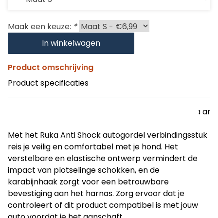
Ben je op
zoek naa
Maak een keuze:
*
een
autogord
In winkelwagen
met anti
shock vo
Product omschrijving
de hond?
Product specificaties
Met deze
autogord
Ruka anti
shock gri
Met het Ruka Anti Shock autogordel verbindingsstuk 
van
reis je veilig en comfortabel met je hond. Het 
Flamingo
verstelbare en elastische ontwerp vermindert de 
verminde
impact van plotselinge schokken, en de 
de impac
karabijnhaak zorgt voor een betrouwbare 
van
bevestiging aan het harnas. Zorg ervoor dat je 
plotselin
controleert of dit product compatibel is met jouw 
schokken
auto voordat je het aanschaft.