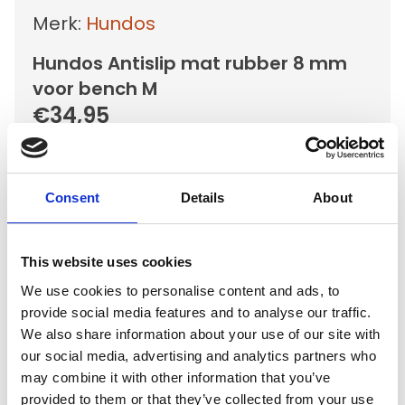
Merk:
Hundos
Hundos Antislip mat rubber 8 mm
voor bench M
€34,95
Op voorraad
Voor 15.00 uur besteld dezelfde werkdag
Consent
Details
About
verzonden
Gratis verzending vanaf €50,-
This website uses cookies
Verzending €5,95 Nederland
We use cookies to personalise content and ads, to
Verzending €7,95 België
provide social media features and to analyse our traffic.
We also share information about your use of our site with
In winkelwagen
our social media, advertising and analytics partners who
may combine it with other information that you’ve
provided to them or that they’ve collected from your use