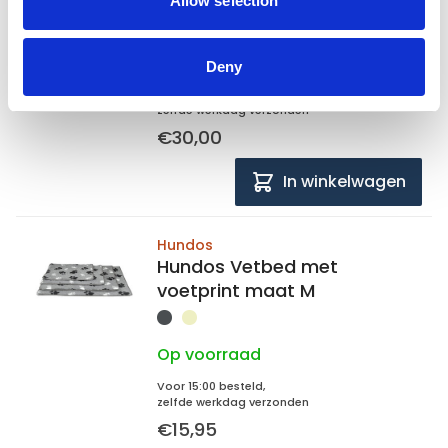
Allow selection
87x56x0,4 cm
Op voorraad
Deny
Voor 15:00 besteld,
zelfde werkdag verzonden
€30,00
In winkelwagen
Hundos
Hundos Vetbed met
voetprint maat M
Op voorraad
Voor 15:00 besteld,
zelfde werkdag verzonden
€15,95