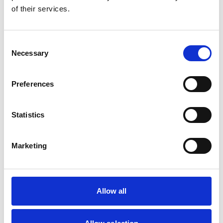
of their services.
Gerelateerde producten
Consent
Necessary
Hundos
Selection
Hundos Pro Benchkussen
maat M 87x56x6 cm.
Preferences
Op voorraad
Statistics
Voor 15:00 besteld,
zelfde werkdag verzonden
€38,95
Marketing
In winkelwagen
Allow all
Hundos
Hundos Antislipmat voor
Hondenbench maat M