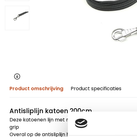
Product omschrijving
Product specificaties
Antisliplijn katoen 200cm
Deze katoenen lijn met rubber antislip is gemaakt m
grip
Overal op de antisliplijn heb je goede grip, zodat de l