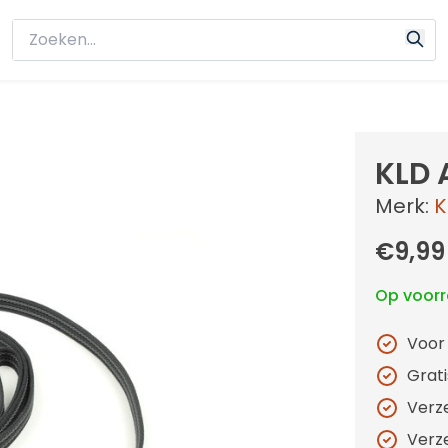
KLD 
Merk:
K
€9,99
Op voor
Voor
Grat
Verz
Verz