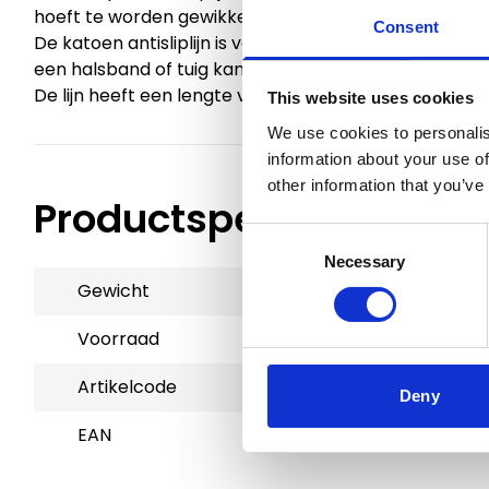
hoeft te worden gewikkeld.
Consent
De katoen antisliplijn is voorzien van een messing
een halsband of tuig kan worden gezet.
De lijn heeft een lengte van 200cm en is daarom go
This website uses cookies
We use cookies to personalis
information about your use of
other information that you’ve
Productspecificaties
Consent
Necessary
Selection
Gewicht
0.2 kg
Voorraad
11
Artikelcode
73052
Deny
EAN
8721154911104