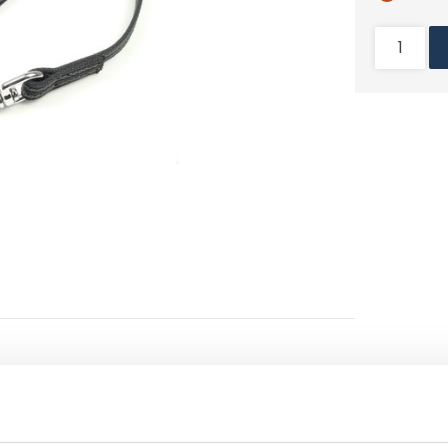
et een handvat dat zorgt voor een makkelijke
ijn niet bijvoorbeeld 2 of 3 maal om de hand