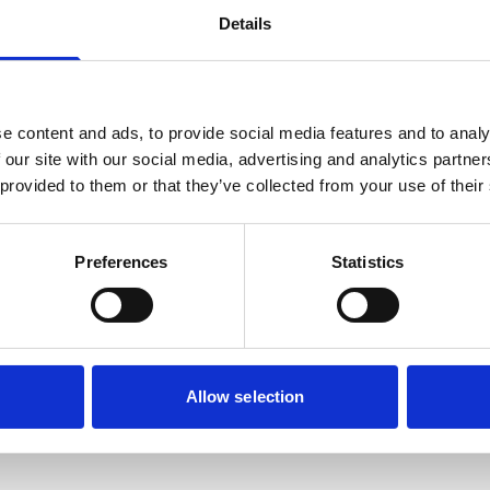
Details
 musketonhaak, waarmee deze eenvoudig aan
ed geschikt om met de hond te wandelen.
e content and ads, to provide social media features and to analy
 our site with our social media, advertising and analytics partn
 provided to them or that they’ve collected from your use of their
Preferences
Statistics
Allow selection