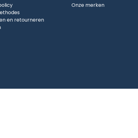
policy
Onze merken
ethodes
en en retourneren
n