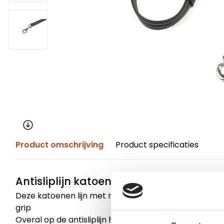
Product omschrijving
Product specificaties
Antisliplijn katoen 100cm
Deze katoenen lijn met rubber antislip is gemaakt m
grip
Overal op de antisliplijn heb je goede grip, zodat de l