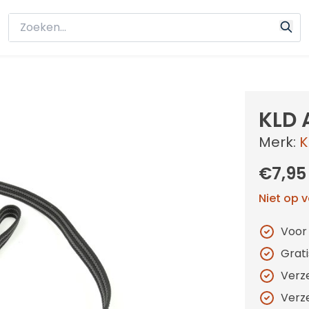
KLD 
Merk:
K
€7,95
Niet op 
Voor
Grat
Verz
Verz