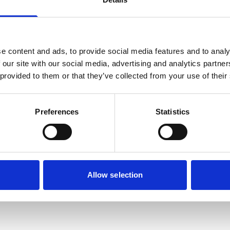
 musketonhaak, waarmee deze eenvoudig aan
ed geschikt om met de hond te wandelen.
e content and ads, to provide social media features and to analy
 our site with our social media, advertising and analytics partn
 provided to them or that they’ve collected from your use of their
Preferences
Statistics
Allow selection