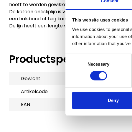
Consent
hoeft te worden gewikkeld.
De katoen antisliplijn is voorzien van een messing
een halsband of tuig kan worden gezet.
This website uses cookies
De lijn heeft een lengte van 100cm en is daarom go
We use cookies to personalis
information about your use of
other information that you’ve
Productspecificaties
Consent
Necessary
Selection
Gewicht
0.1 kg
Artikelcode
73054
Deny
EAN
9503243527927