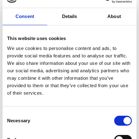
Voor 15.00 uur besteld dezelfde werkdag
Consent
Details
About
verzonden
Gratis verzending vanaf €50,-
This website uses cookies
Verzending €5,95 Nederland
We use cookies to personalise content and ads, to
Verzending €7,95 België
provide social media features and to analyse our traffic.
We also share information about your use of our site with
In winkelwagen
our social media, advertising and analytics partners who
may combine it with other information that you’ve
provided to them or that they’ve collected from your use
Gerelateerde producten
of their services.
Consent
Hundos
Necessary
Selection
Hundos Aluminium deur in
kozijn 50B x 69H