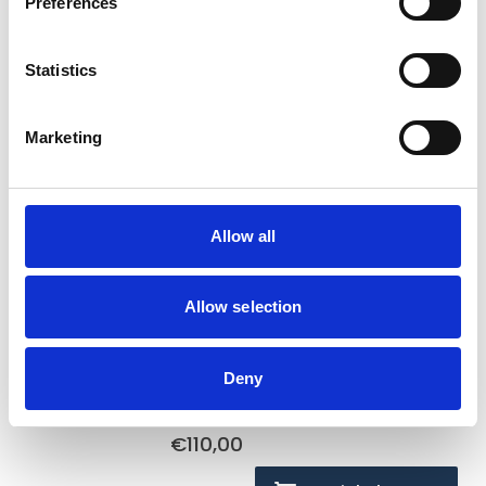
Preferences
Op voorraad
Statistics
Voor 15:00 besteld,
zelfde werkdag verzonden
€115,00
Marketing
In winkelwagen
Allow all
Hundos
Hundos Aluminium deur in
kozijn 48B x 64.5H
Allow selection
Op voorraad
Deny
Voor 15:00 besteld,
zelfde werkdag verzonden
€110,00